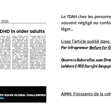
Le TDAH chez les personne
souvent négligé ou confo
léger...
Lisez l'article publié da
Par intrapreneur
Venture for 
Oeuvre collaborative, avec Dir
Lefebvre & PDG Sarojini Sengup
AIMH: Finissants de la co