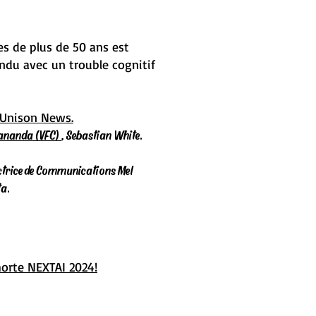
s de plus de 50 ans est
ndu avec un trouble cognitif
ns Unison News
.
Cananda (VFC)
, Sebastian White.
ectrice de Communications Mel
ta.
horte NEXTAI 2024!